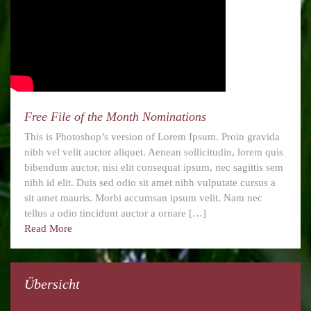
Free File of the Month Nominations
This is Photoshop’s version of Lorem Ipsum. Proin gravida
nibh vel velit auctor aliquet. Aenean sollicitudin, lorem quis
bibendum auctor, nisi elit consequat ipsum, nec sagittis sem
nibh id elit. Duis sed odio sit amet nibh vulputate cursus a
sit amet mauris. Morbi accumsan ipsum velit. Nam nec
tellus a odio tincidunt auctor a ornare […]
Read More
Übersicht