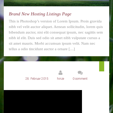
Brand New Hosting Listings Page
This is Photoshop’s version of Lorem Ipsum. Proin gravida
nibh vel velit auctor aliquet. Aenean sollicitudin, lorem quis
bibendum auctor, nisi elit consequat ipsum, nec sagittis sem
nibh id elit. Duis sed odio sit amet nibh vulputate cursus a
sit amet mauris. Morbi accumsan ipsum velit. Nam nec
tellus a odio tincidunt auctor a ornare […]
28. Februar 2015
hinze
0 comment