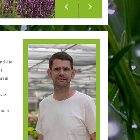
und die
ns
hrein
wie
 auch