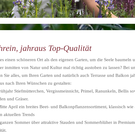
hrein, jahraus Top-Qualität
 es einen schöneren Ort als den eigenen Garten, um die Seele baumeln 
er inmitten von Natur und Kultur mal richtig austoben zu lassen? Bei u
en Sie alles, um Ihren Garten und natürlich auch Terrasse und Balkon ja
aus nach Ihren Wünschen zu gestalten:
rühjahr Stiefmütterchen, Vergissmeinnicht, Primel, Ranunkeln, Bellis so
den und Gräser.
itte April ein breites Beet- und Balkonpflanzensortiment, klassisch wie
en aktuellen Trends
ganzen Sommer über attraktive Stauden und Sommerblüher in Premium
tät.