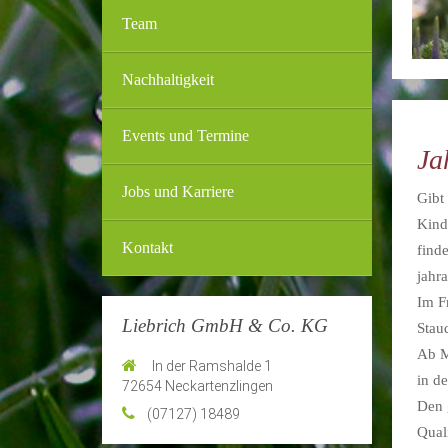
Team
Nachhaltigkeit
Events und Termine
Ja
Jobs und Karriere
Gibt
Kind
Kontakt
find
jahr
Im F
Liebrich GmbH & Co. KG
Stau
Ab M
In der Ramshalde 1
in d
72654 Neckartenzlingen
Den 
(07127) 18489
Quali