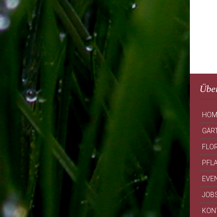
Über
HOM
GÄR
FLOR
PFL
EVE
JOB
KON