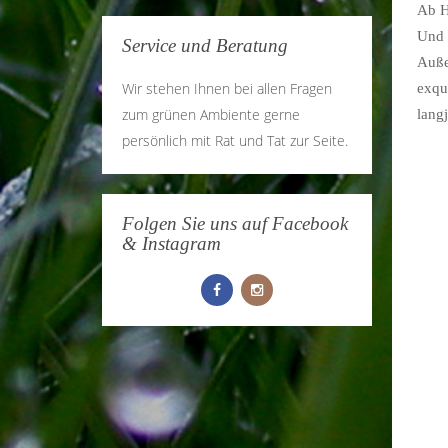
Ab H
Und 
Service und Beratung
Auße
Wir stehen Ihnen bei allen Fragen
exqu
zum grünen Ambiente gerne
lang
persönlich mit Rat und Tat zur Seite.
Folgen Sie uns auf Facebook
& Instagram