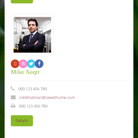
Mike Xeqtr
900 123 456 789
robbhatman@sweethome.com
900 123 456 789
Details