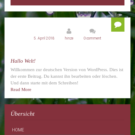
5. April 2018
hinze
0 comment
Hallo Welt!
Willkommen zur deutschen Version von WordPress. Dies ist
der erste Beitrag. Du kannst ihn bearbeiten oder löschen.
Und dann starte mit dem Schreiben!
Read More
Übersicht
HOME