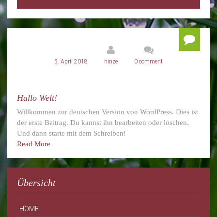
5. April 2018
hinze
0 comment
Hallo Welt!
Willkommen zur deutschen Version von WordPress. Dies ist
der erste Beitrag. Du kannst ihn bearbeiten oder löschen.
Und dann starte mit dem Schreiben!
Read More
Übersicht
HOME